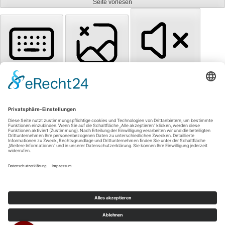
Seite vorlesen
Tastaturnavigation
Bilder ausblenden
Töne stummschalten
Titel hervorheben
Inhalt hervorheben
Animationen stoppen
Zum Inhalt springen
Einstellungen zurücksetzen