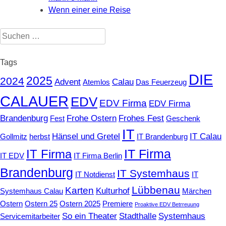
Wenn einer eine Reise
Suchen
nach:
Tags
DIE
2025
2024
Advent
Calau
Atemlos
Das Feuerzeug
CALAUER
EDV
EDV Firma
EDV Firma
Brandenburg
Frohe Ostern
Frohes Fest
Fest
Geschenk
IT
Hänsel und Gretel
IT Calau
Gollmitz
herbst
IT Brandenburg
IT Firma
IT Firma
IT EDV
IT Firma Berlin
Brandenburg
IT Systemhaus
IT Notdienst
IT
Lübbenau
Karten
Kulturhof
Systemhaus Calau
Märchen
Ostern
Ostern 25
Ostern 2025
Premiere
Proaktive EDV Betrreuung
So ein Theater
Stadthalle
Systemhaus
Servicemitarbeiter