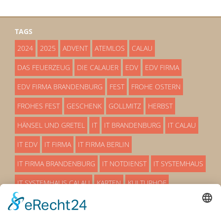
TAGS
2024
2025
ADVENT
ATEMLOS
CALAU
DAS FEUERZEUG
DIE CALAUER
EDV
EDV FIRMA
EDV FIRMA BRANDENBURG
FEST
FROHE OSTERN
FROHES FEST
GESCHENK
GOLLMITZ
HERBST
HÄNSEL UND GRETEL
IT
IT BRANDENBURG
IT CALAU
IT EDV
IT FIRMA
IT FIRMA BERLIN
IT FIRMA BRANDENBURG
IT NOTDIENST
IT SYSTEMHAUS
IT SYSTEMHAUS CALAU
KARTEN
KULTURHOF
LÜBBENAU
MÄRCHEN
OSTERN
OSTERN 25