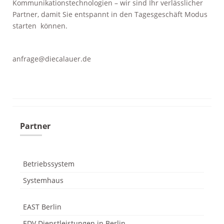
Kommunikationstechnologien – wir sind Ihr verlässlicher
Partner, damit Sie entspannt in den Tagesgeschäft Modus
starten können.
odus
anfrage@diecalauer.de
Partner
dus
Betriebssystem
Systemhaus
EAST Berlin
EDV Dienstleistungen in Berlin