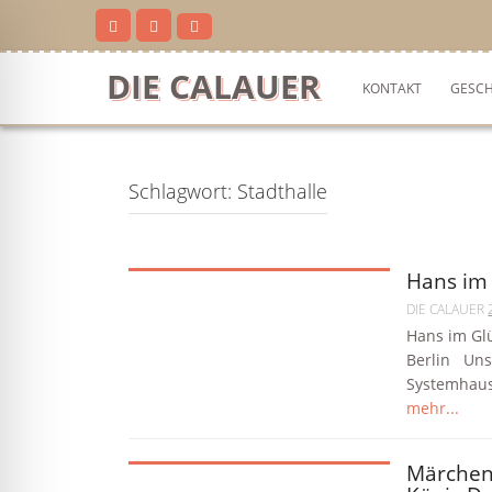
Skip
to
content
DIE CALAUER
KONTAKT
GESCH
Schlagwort:
Stadthalle
Hans im
DIE CALAUER
Hans im Gl
Berlin Uns
Systemhaus.
mehr...
ehinderten-Modus
Märchen