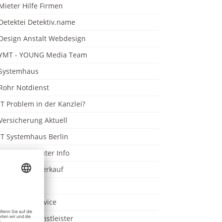
Mieter Hilfe Firmen
Detektei Detektiv.name
Design Anstalt Webdesign
YMT - YOUNG Media Team
Systemhaus
Rohr Notdienst
IT Problem in der Kanzlei?
Versicherung Aktuell
IT Systemhaus Berlin
Insolvenzberater Info
Immobilien Verkauf
SET Berlin
Kanzlei IT Service
Anwalt IT Dienstleister