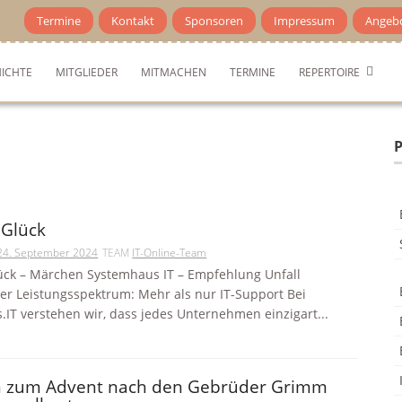
Termine
Kontakt
Sponsoren
Impressum
Angeb
ICHTE
MITGLIEDER
MITMACHEN
TERMINE
REPERTOIRE
P
 Glück
24. September 2024
TEAM
IT-Online-Team
ück – Märchen Systemhaus IT – Empfehlung Unfall
er Leistungsspektrum: Mehr als nur IT-Support Bei
IT verstehen wir, dass jedes Unternehmen einzigart...
 zum Advent nach den Gebrüder Grimm