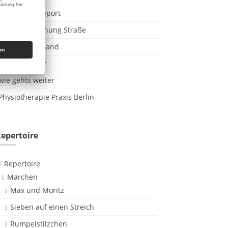
NOTAR IT Support
EDV Überwachung Straße
Video on Demand
Dennis Sattler
wie gehts weiter
Physiotherapie Praxis Berlin
epertoire
Repertoire
Märchen
Max und Moritz
Sieben auf einen Streich
Rumpelstilzchen