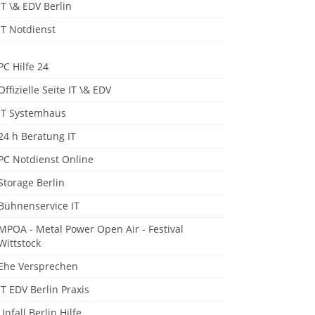
IT \& EDV Berlin
IT Notdienst
PC Hilfe 24
Offizielle Seite IT \& EDV
IT Systemhaus
24 h Beratung IT
PC Notdienst Online
Storage Berlin
Bühnenservice IT
MPOA - Metal Power Open Air - Festival
Wittstock
Ehe Versprechen
IT EDV Berlin Praxis
Unfall Berlin Hilfe