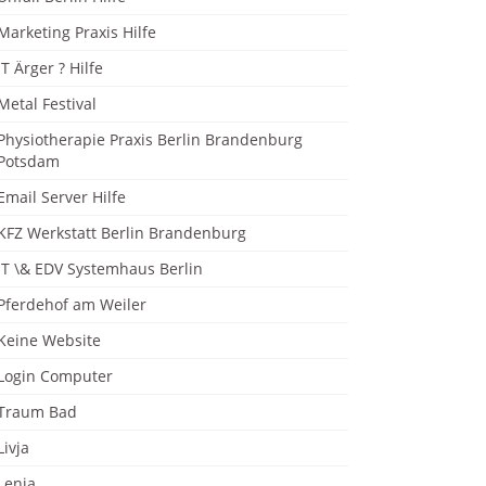
Marketing Praxis Hilfe
IT Ärger ? Hilfe
Metal Festival
Physiotherapie Praxis Berlin Brandenburg
Potsdam
Email Server Hilfe
KFZ Werkstatt Berlin Brandenburg
IT \& EDV Systemhaus Berlin
Pferdehof am Weiler
Keine Website
Login Computer
Traum Bad
Livja
Lenja