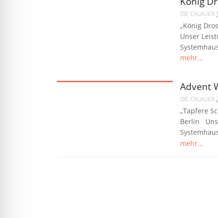
König Dr
lssicheres Profil
DIE CALAUER
„König Dro
Unser Leist
-freundlicher Modus
Systemhaus.
mehr...
den-Modus
Advent W
DIE CALAUER
psie-sicherer Modus
„Tapfere S
Berlin Uns
Systemhaus.
mehr...