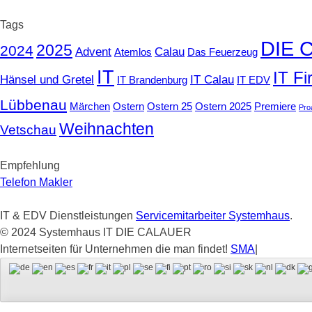
nach:
Tags
DIE 
2025
2024
Advent
Calau
Atemlos
Das Feuerzeug
IT
IT F
Hänsel und Gretel
IT Calau
IT Brandenburg
IT EDV
Lübbenau
Märchen
Ostern
Ostern 25
Ostern 2025
Premiere
Pro
Weihnachten
Vetschau
Empfehlung
Telefon Makler
IT & EDV Dienstleistungen
Servicemitarbeiter Systemhaus
.
© 2024 Systemhaus IT DIE CALAUER
Internetseiten für Unternehmen die man findet!
SMA
|