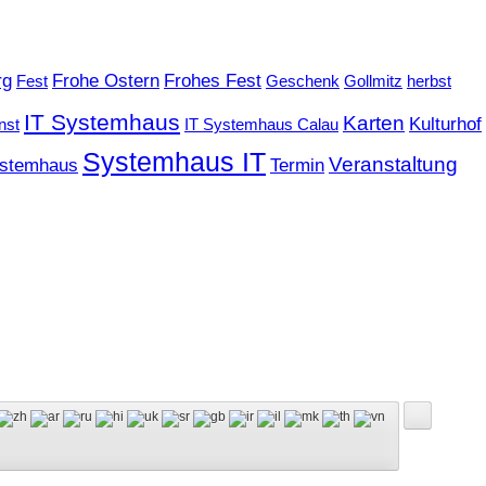
rg
Frohe Ostern
Frohes Fest
Fest
Geschenk
Gollmitz
herbst
IT Systemhaus
Karten
Kulturhof
nst
IT Systemhaus Calau
Systemhaus IT
Veranstaltung
stemhaus
Termin