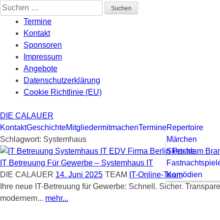
Skip
Suchen
to
nach:
Termine
content
Kontakt
Sponsoren
Impressum
Angebote
Datenschutzerklärung
Cookie Richtlinie (EU)
DIE CALAUER
Kontakt
Geschichte
Mitglieder
mitmachen
Termine
Repertoire
Schlagwort:
Systemhaus
Märchen
Sketche
IT Betreuung Für Gewerbe – Systemhaus IT
Fastnachtspiel
DIE CALAUER
14. Juni 2025
TEAM
IT-Online-Team
Komödien
Ihre neue IT-Betreuung für Gewerbe: Schnell. Sicher. Transparen
modernem...
mehr...