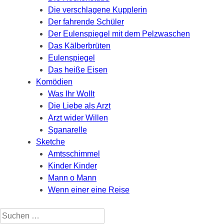
Die verschlagene Kupplerin
Der fahrende Schüler
Der Eulenspiegel mit dem Pelzwaschen
Das Kälberbrüten
Eulenspiegel
Das heiße Eisen
Komödien
Was Ihr Wollt
Die Liebe als Arzt
Arzt wider Willen
Sganarelle
Sketche
Amtsschimmel
Kinder Kinder
Mann o Mann
Wenn einer eine Reise
Suchen