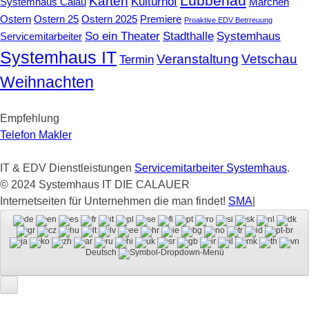
Lübbenau
Karten
Kulturhof
Systemhaus Calau
Märchen
Ostern
Ostern 25
Ostern 2025
Premiere
Proaktive EDV Betrreuung
So ein Theater
Stadthalle
Systemhaus
Servicemitarbeiter
Systemhaus IT
Veranstaltung
Vetschau
Termin
Weihnachten
Empfehlung
Telefon Makler
IT & EDV Dienstleistungen
Servicemitarbeiter Systemhaus
.
© 2024 Systemhaus IT DIE CALAUER
Internetseiten für Unternehmen die man findet!
SMA
|
Deutsch