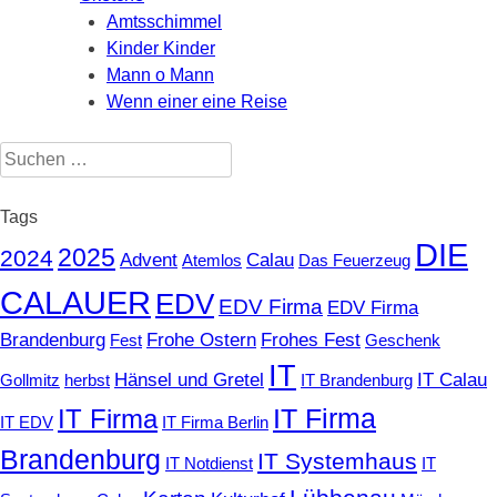
Amtsschimmel
Kinder Kinder
Mann o Mann
Wenn einer eine Reise
Suchen
nach:
Tags
DIE
2025
2024
Advent
Calau
Atemlos
Das Feuerzeug
CALAUER
EDV
EDV Firma
EDV Firma
Brandenburg
Frohe Ostern
Frohes Fest
Fest
Geschenk
IT
Hänsel und Gretel
IT Calau
Gollmitz
herbst
IT Brandenburg
IT Firma
IT Firma
IT EDV
IT Firma Berlin
Brandenburg
IT Systemhaus
IT Notdienst
IT