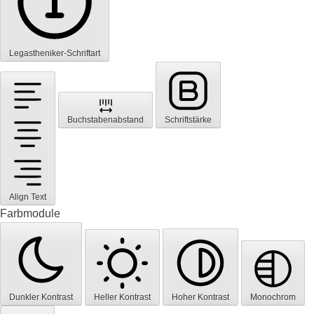
Legastheniker-Schriftart
Buchstabenabstand
Schriftstärke
Align Text
Farbmodule
Dunkler Kontrast
Heller Kontrast
Hoher Kontrast
Monochrom