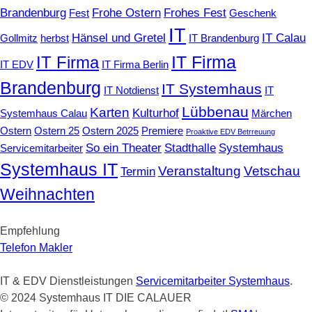
Brandenburg
Frohe Ostern
Frohes Fest
Fest
Geschenk
IT
Hänsel und Gretel
IT Calau
Gollmitz
herbst
IT Brandenburg
IT Firma
IT Firma
IT EDV
IT Firma Berlin
Brandenburg
IT Systemhaus
IT Notdienst
IT
Lübbenau
Karten
Kulturhof
Systemhaus Calau
Märchen
Ostern
Ostern 25
Ostern 2025
Premiere
Proaktive EDV Betrreuung
So ein Theater
Stadthalle
Systemhaus
Servicemitarbeiter
Systemhaus IT
Veranstaltung
Vetschau
Termin
Weihnachten
Empfehlung
Telefon Makler
IT & EDV Dienstleistungen
Servicemitarbeiter Systemhaus
.
© 2024 Systemhaus IT DIE CALAUER