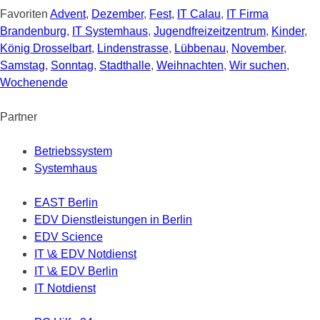
Favoriten
Advent
,
Dezember
,
Fest
,
IT Calau
,
IT Firma
Brandenburg
,
IT Systemhaus
,
Jugendfreizeitzentrum
,
Kinder
,
König Drosselbart
,
Lindenstrasse
,
Lübbenau
,
November
,
Samstag
,
Sonntag
,
Stadthalle
,
Weihnachten
,
Wir suchen
,
Wochenende
Partner
Betriebssystem
Systemhaus
EAST Berlin
EDV Dienstleistungen in Berlin
EDV Science
IT \& EDV Notdienst
IT \& EDV Berlin
IT Notdienst