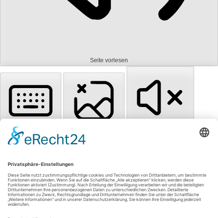
Seite vorlesen
Tastaturnavigation
Bilder ausblenden
Töne stummschalten
Titel hervorheben
Inhalt hervorheben
Animationen stoppen
Zum Inhalt springen