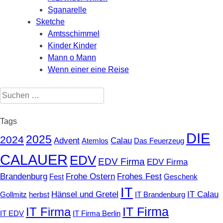
Sganarelle
Sketche
Amtsschimmel
Kinder Kinder
Mann o Mann
Wenn einer eine Reise
Suchen
nach:
Tags
DIE
2025
2024
Advent
Calau
Atemlos
Das Feuerzeug
CALAUER
EDV
EDV Firma
EDV Firma
Brandenburg
Frohe Ostern
Frohes Fest
Fest
Geschenk
IT
Hänsel und Gretel
IT Calau
Gollmitz
herbst
IT Brandenburg
IT Firma
IT Firma
IT EDV
IT Firma Berlin