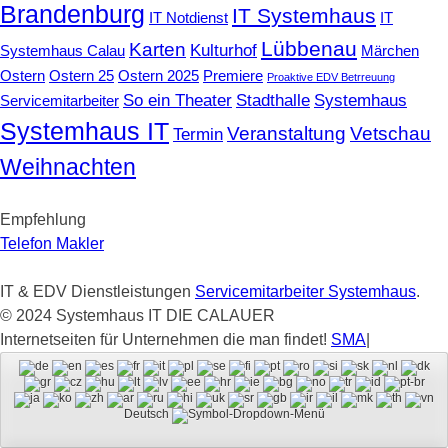
Brandenburg
IT Systemhaus
IT Notdienst
IT
Lübbenau
Karten
Kulturhof
Systemhaus Calau
Märchen
Ostern
Ostern 25
Ostern 2025
Premiere
Proaktive EDV Betrreuung
So ein Theater
Stadthalle
Systemhaus
Servicemitarbeiter
Systemhaus IT
Veranstaltung
Vetschau
Termin
Weihnachten
Empfehlung
Telefon Makler
IT & EDV Dienstleistungen
Servicemitarbeiter Systemhaus
.
© 2024 Systemhaus IT DIE CALAUER
Internetseiten für Unternehmen die man findet!
SMA
|
Deutsch