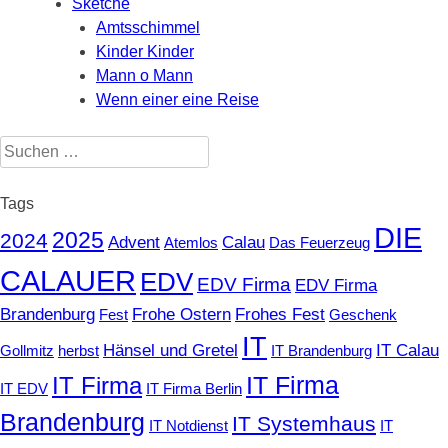
Sketche
Amtsschimmel
Kinder Kinder
Mann o Mann
Wenn einer eine Reise
Suchen
nach:
Tags
DIE
2025
2024
Advent
Calau
Atemlos
Das Feuerzeug
CALAUER
EDV
EDV Firma
EDV Firma
Brandenburg
Frohe Ostern
Frohes Fest
Fest
Geschenk
IT
Hänsel und Gretel
IT Calau
Gollmitz
herbst
IT Brandenburg
IT Firma
IT Firma
IT EDV
IT Firma Berlin
Brandenburg
IT Systemhaus
IT Notdienst
IT