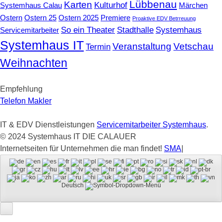
Lübbenau
Karten
Kulturhof
Systemhaus Calau
Märchen
Ostern
Ostern 25
Ostern 2025
Premiere
Proaktive EDV Betrreuung
So ein Theater
Stadthalle
Systemhaus
Servicemitarbeiter
Systemhaus IT
Veranstaltung
Vetschau
Termin
Weihnachten
Empfehlung
Telefon Makler
IT & EDV Dienstleistungen
Servicemitarbeiter Systemhaus
.
© 2024 Systemhaus IT DIE CALAUER
Internetseiten für Unternehmen die man findet!
SMA
|
Deutsch