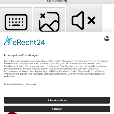
Seite vorlesen
Tastaturnavigation
Bilder ausblenden
Töne stummschalten
Titel hervorheben
Inhalt hervorheben
Animationen stoppen
Zum Inhalt springen
Einstellungen zurücksetzen