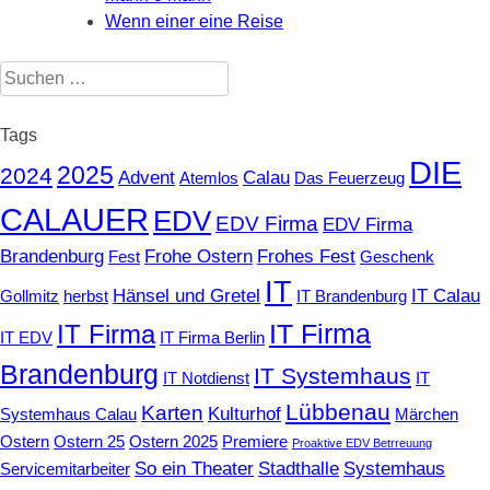
Wenn einer eine Reise
Suchen
nach:
Tags
DIE
2025
2024
Advent
Calau
Atemlos
Das Feuerzeug
CALAUER
EDV
EDV Firma
EDV Firma
Brandenburg
Frohe Ostern
Frohes Fest
Fest
Geschenk
IT
Hänsel und Gretel
IT Calau
Gollmitz
herbst
IT Brandenburg
IT Firma
IT Firma
IT EDV
IT Firma Berlin
Brandenburg
IT Systemhaus
IT Notdienst
IT
Lübbenau
Karten
Kulturhof
Systemhaus Calau
Märchen
Ostern
Ostern 25
Ostern 2025
Premiere
Proaktive EDV Betrreuung
So ein Theater
Stadthalle
Systemhaus
Servicemitarbeiter