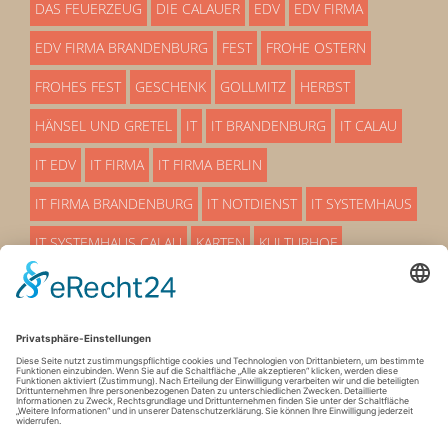
DAS FEUERZEUG
DIE CALAUER
EDV
EDV FIRMA
EDV FIRMA BRANDENBURG
FEST
FROHE OSTERN
FROHES FEST
GESCHENK
GOLLMITZ
HERBST
HÄNSEL UND GRETEL
IT
IT BRANDENBURG
IT CALAU
IT EDV
IT FIRMA
IT FIRMA BERLIN
IT FIRMA BRANDENBURG
IT NOTDIENST
IT SYSTEMHAUS
IT SYSTEMHAUS CALAU
KARTEN
KULTURHOF
LÜBBENAU
MÄRCHEN
OSTERN
OSTERN 25
OSTERN 2025
PREMIERE
PROAKTIVE EDV BETRREUUNG
SERVICEMITARBEITER
SO EIN THEATER
STADTHALLE
SYSTEMHAUS
SYSTEMHAUS IT
TERMIN
VERANSTALTUNG
VETSCHAU
WEIHNACHTEN