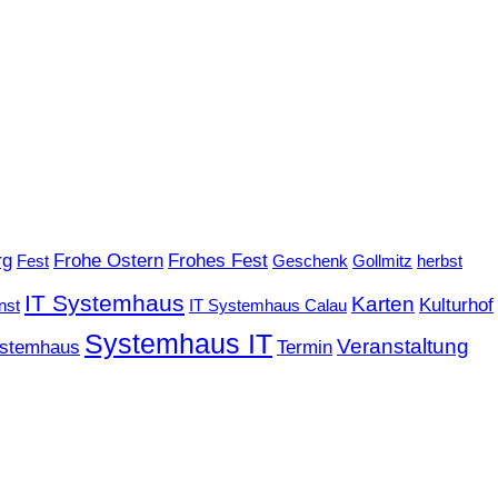
rg
Frohe Ostern
Frohes Fest
Fest
Geschenk
Gollmitz
herbst
IT Systemhaus
Karten
Kulturhof
nst
IT Systemhaus Calau
Systemhaus IT
Veranstaltung
stemhaus
Termin