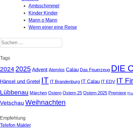
Amtsschimmel
Kinder Kinder
Mann o Mann
Wenn einer eine Reise
Suchen
nach:
Tags
DIE 
2025
2024
Advent
Calau
Atemlos
Das Feuerzeug
IT
IT F
Hänsel und Gretel
IT Calau
IT Brandenburg
IT EDV
Lübbenau
Märchen
Ostern
Ostern 25
Ostern 2025
Premiere
Pro
Weihnachten
Vetschau
Empfehlung
Telefon Makler