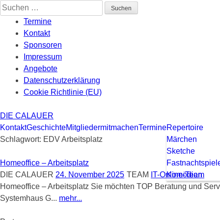
Skip
Suchen
to
nach:
Termine
content
Kontakt
Sponsoren
Impressum
Angebote
Datenschutzerklärung
Cookie Richtlinie (EU)
DIE CALAUER
Kontakt
Geschichte
Mitglieder
mitmachen
Termine
Repertoire
Schlagwort:
EDV Arbeitsplatz
Märchen
Sketche
Homeoffice – Arbeitsplatz
Fastnachtspiel
DIE CALAUER
24. November 2025
TEAM
IT-Online-Team
Komödien
Homeoffice – Arbeitsplatz Sie möchten TOP Beratung und Servi
Systemhaus G...
mehr...