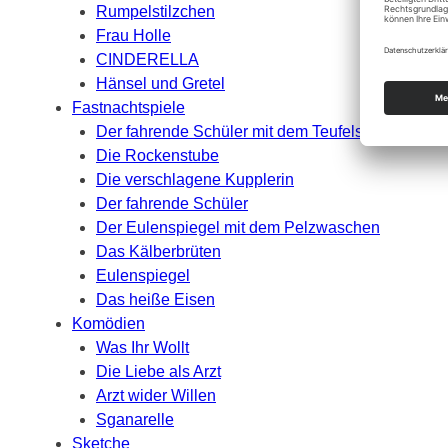
Rumpelstilzchen
Frau Holle
CINDERELLA
Hänsel und Gretel
Fastnachtspiele
Der fahrende Schüler mit dem Teufelsbannen
Die Rockenstube
Die verschlagene Kupplerin
Der fahrende Schüler
Der Eulenspiegel mit dem Pelzwaschen
Das Kälberbrüten
Eulenspiegel
Das heiße Eisen
Komödien
Was Ihr Wollt
Die Liebe als Arzt
Arzt wider Willen
Sganarelle
Sketche