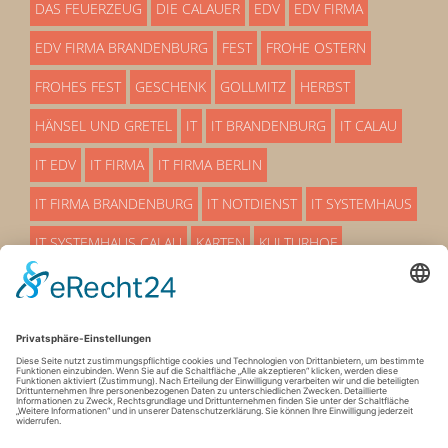
DAS FEUERZEUG
DIE CALAUER
EDV
EDV FIRMA
EDV FIRMA BRANDENBURG
FEST
FROHE OSTERN
FROHES FEST
GESCHENK
GOLLMITZ
HERBST
HÄNSEL UND GRETEL
IT
IT BRANDENBURG
IT CALAU
IT EDV
IT FIRMA
IT FIRMA BERLIN
IT FIRMA BRANDENBURG
IT NOTDIENST
IT SYSTEMHAUS
IT SYSTEMHAUS CALAU
KARTEN
KULTURHOF
LÜBBENAU
MÄRCHEN
OSTERN
OSTERN 25
OSTERN 2025
PREMIERE
PROAKTIVE EDV BETRREUUNG
SERVICEMITARBEITER
SO EIN THEATER
STADTHALLE
SYSTEMHAUS
SYSTEMHAUS IT
TERMIN
VERANSTALTUNG
VETSCHAU
WEIHNACHTEN