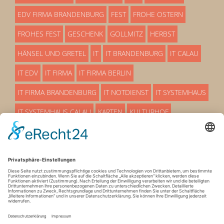
EDV FIRMA BRANDENBURG
FEST
FROHE OSTERN
FROHES FEST
GESCHENK
GOLLMITZ
HERBST
HÄNSEL UND GRETEL
IT
IT BRANDENBURG
IT CALAU
IT EDV
IT FIRMA
IT FIRMA BERLIN
IT FIRMA BRANDENBURG
IT NOTDIENST
IT SYSTEMHAUS
IT SYSTEMHAUS CALAU
KARTEN
KULTURHOF
LÜBBENAU
MÄRCHEN
OSTERN
OSTERN 25
OSTERN 2025
PREMIERE
PROAKTIVE EDV BETRREUUNG
SERVICEMITARBEITER
SO EIN THEATER
STADTHALLE
SYSTEMHAUS
SYSTEMHAUS IT
TERMIN
VERANSTALTUNG
VETSCHAU
WEIHNACHTEN