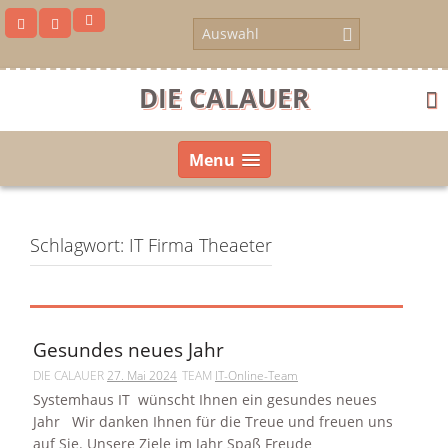
Skip
to
content
DIE CALAUER
Menu
Schlagwort:
IT Firma Theaeter
Gesundes neues Jahr
DIE CALAUER
27. Mai 2024
TEAM
IT-Online-Team
Systemhaus IT wünscht Ihnen ein gesundes neues
us
Jahr Wir danken Ihnen für die Treue und freuen uns
auf Sie. Unsere Ziele im Jahr Spaß Freude