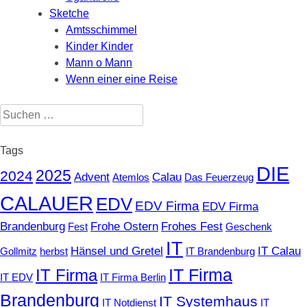
Sketche
Amtsschimmel
Kinder Kinder
Mann o Mann
Wenn einer eine Reise
Suchen
nach:
Tags
DIE
2025
2024
Advent
Calau
Atemlos
Das Feuerzeug
CALAUER
EDV
EDV Firma
EDV Firma
Brandenburg
Frohe Ostern
Frohes Fest
Fest
Geschenk
IT
Hänsel und Gretel
IT Calau
Gollmitz
herbst
IT Brandenburg
IT Firma
IT Firma
IT EDV
IT Firma Berlin
Brandenburg
IT Systemhaus
IT Notdienst
IT