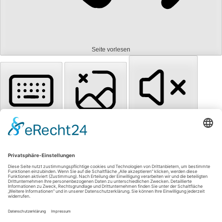
Seite vorlesen
Tastaturnavigation
Bilder ausblenden
Töne stummschalten
Titel hervorheben
Inhalt hervorheben
Animationen stoppen
Zum Inhalt springen
Einstellungen zurücksetzen