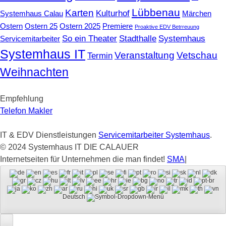
Lübbenau
Karten
Kulturhof
Systemhaus Calau
Märchen
Ostern
Ostern 25
Ostern 2025
Premiere
Proaktive EDV Betrreuung
So ein Theater
Stadthalle
Systemhaus
Servicemitarbeiter
Systemhaus IT
Veranstaltung
Vetschau
Termin
Weihnachten
Empfehlung
Telefon Makler
IT & EDV Dienstleistungen
Servicemitarbeiter Systemhaus
.
© 2024 Systemhaus IT DIE CALAUER
Internetseiten für Unternehmen die man findet!
SMA
|
Deutsch