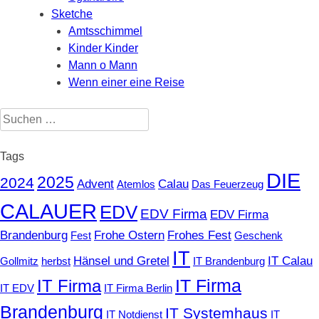
Sketche
Amtsschimmel
Kinder Kinder
Mann o Mann
Wenn einer eine Reise
Suchen
nach:
Tags
DIE
2025
2024
Advent
Calau
Atemlos
Das Feuerzeug
CALAUER
EDV
EDV Firma
EDV Firma
Brandenburg
Frohe Ostern
Frohes Fest
Fest
Geschenk
IT
Hänsel und Gretel
IT Calau
Gollmitz
herbst
IT Brandenburg
IT Firma
IT Firma
IT EDV
IT Firma Berlin
Brandenburg
IT Systemhaus
IT Notdienst
IT