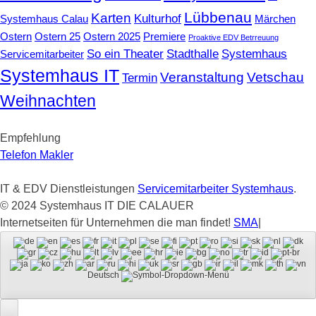
Lübbenau
Karten
Kulturhof
Systemhaus Calau
Märchen
Ostern
Ostern 25
Ostern 2025
Premiere
Proaktive EDV Betrreuung
So ein Theater
Stadthalle
Systemhaus
Servicemitarbeiter
Systemhaus IT
Veranstaltung
Vetschau
Termin
Weihnachten
Empfehlung
Telefon Makler
IT & EDV Dienstleistungen
Servicemitarbeiter Systemhaus
.
© 2024 Systemhaus IT DIE CALAUER
Internetseiten für Unternehmen die man findet!
SMA
|
Deutsch