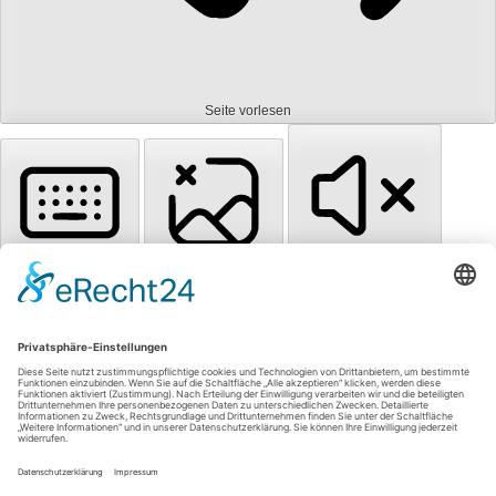
Seite vorlesen
Tastaturnavigation
Bilder ausblenden
Töne stummschalten
Titel hervorheben
Inhalt hervorheben
Animationen stoppen
Zum Inhalt springen
Einstellungen zurücksetzen