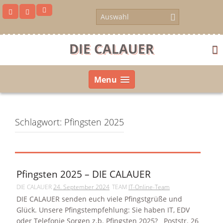
Skip
to
content
DIE CALAUER
Menu
Schlagwort:
Pfingsten 2025
Pfingsten 2025 – DIE CALAUER
DIE CALAUER
24. September 2024
TEAM
IT-Online-Team
DIE CALAUER senden euch viele Pfingstgrüße und
us
Glück. Unsere Pfingstempfehlung: Sie haben IT, EDV
oder Telefonie Sorgen z.b. Pfingsten 2025? Poststr. 26