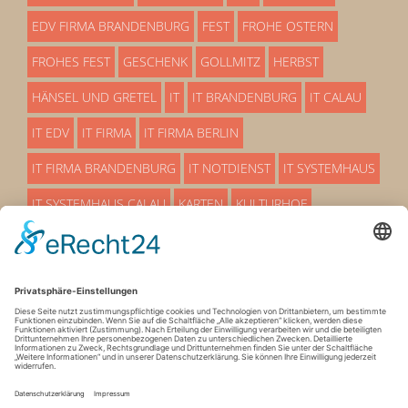
EDV FIRMA BRANDENBURG
FEST
FROHE OSTERN
FROHES FEST
GESCHENK
GOLLMITZ
HERBST
HÄNSEL UND GRETEL
IT
IT BRANDENBURG
IT CALAU
IT EDV
IT FIRMA
IT FIRMA BERLIN
IT FIRMA BRANDENBURG
IT NOTDIENST
IT SYSTEMHAUS
IT SYSTEMHAUS CALAU
KARTEN
KULTURHOF
LÜBBENAU
MÄRCHEN
OSTERN
OSTERN 25
OSTERN 2025
PREMIERE
PROAKTIVE EDV BETRREUUNG
SERVICEMITARBEITER
SO EIN THEATER
STADTHALLE
SYSTEMHAUS
SYSTEMHAUS IT
TERMIN
VERANSTALTUNG
VETSCHAU
WEIHNACHTEN