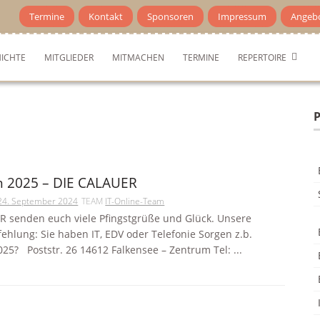
Termine
Kontakt
Sponsoren
Impressum
Angeb
ICHTE
MITGLIEDER
MITMACHEN
TERMINE
REPERTOIRE
P
n 2025 – DIE CALAUER
24. September 2024
TEAM
IT-Online-Team
R senden euch viele Pfingstgrüße und Glück. Unsere
ehlung: Sie haben IT, EDV oder Telefonie Sorgen z.b.
025? Poststr. 26 14612 Falkensee – Zentrum Tel: ...