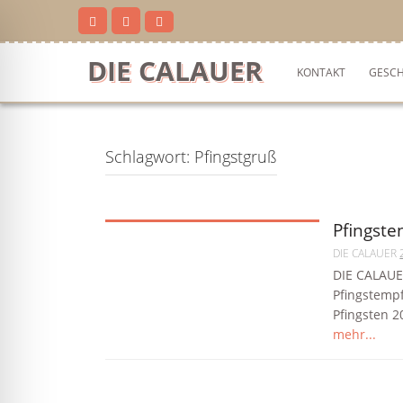
Skip
to
content
DIE CALAUER
KONTAKT
GESCH
Schlagwort:
Pfingstgruß
Pfingste
DIE CALAUER
DIE CALAUE
Pfingstempf
Pfingsten 2
mehr...
ehinderten-Modus