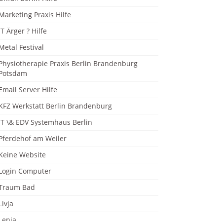
Marketing Praxis Hilfe
IT Ärger ? Hilfe
Metal Festival
Physiotherapie Praxis Berlin Brandenburg
Potsdam
Email Server Hilfe
KFZ Werkstatt Berlin Brandenburg
IT \& EDV Systemhaus Berlin
Pferdehof am Weiler
Keine Website
Login Computer
Traum Bad
Livja
Lenja