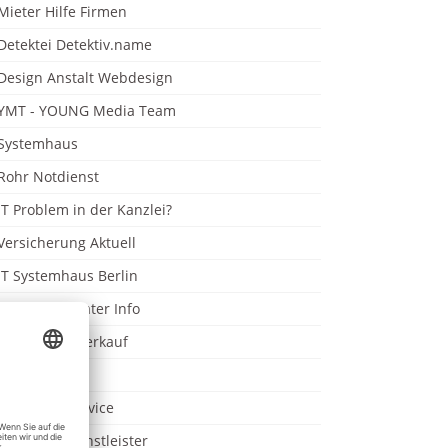
Mieter Hilfe Firmen
Detektei Detektiv.name
Design Anstalt Webdesign
YMT - YOUNG Media Team
Systemhaus
Rohr Notdienst
IT Problem in der Kanzlei?
Versicherung Aktuell
IT Systemhaus Berlin
Insolvenzberater Info
Immobilien Verkauf
SET Berlin
Kanzlei IT Service
Anwalt IT Dienstleister