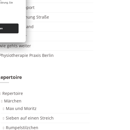
NOTAR IT Support
EDV Überwachung Straße
Video on Demand
Dennis Sattler
wie gehts weiter
Physiotherapie Praxis Berlin
epertoire
Repertoire
Märchen
Max und Moritz
Sieben auf einen Streich
Rumpelstilzchen