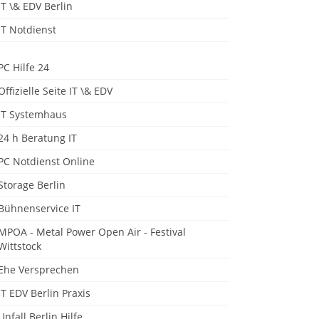
IT \& EDV Berlin
IT Notdienst
PC Hilfe 24
Offizielle Seite IT \& EDV
IT Systemhaus
24 h Beratung IT
PC Notdienst Online
Storage Berlin
Bühnenservice IT
MPOA - Metal Power Open Air - Festival
Wittstock
Ehe Versprechen
IT EDV Berlin Praxis
Unfall Berlin Hilfe