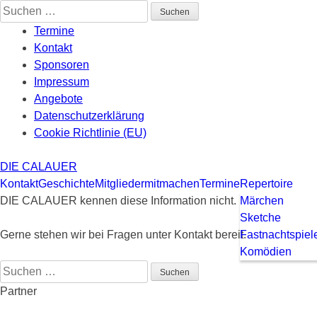
Skip
Suchen
to
nach:
Termine
content
Kontakt
Sponsoren
Impressum
Angebote
Datenschutzerklärung
Cookie Richtlinie (EU)
DIE CALAUER
Kontakt
Geschichte
Mitglieder
mitmachen
Termine
Repertoire
DIE CALAUER kennen diese Information nicht.
Märchen
Sketche
Gerne stehen wir bei Fragen unter Kontakt bereit.
Fastnachtspiel
Komödien
Suchen
nach:
Partner