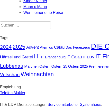
Kinder Kinder
Mann o Mann
Wenn einer eine Reise
Suchen
nach:
Tags
DIE 
2025
2024
Advent
Calau
Atemlos
Das Feuerzeug
IT
IT F
Hänsel und Gretel
IT Calau
IT Brandenburg
IT EDV
Lübbenau
Märchen
Ostern
Ostern 25
Ostern 2025
Premiere
Pro
Weihnachten
Vetschau
Empfehlung
Telefon Makler
IT & EDV Dienstleistungen
Servicemitarbeiter Systemhaus
.