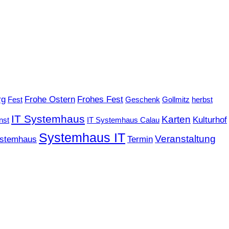
rg
Frohe Ostern
Frohes Fest
Fest
Geschenk
Gollmitz
herbst
IT Systemhaus
Karten
Kulturhof
nst
IT Systemhaus Calau
Systemhaus IT
Veranstaltung
stemhaus
Termin