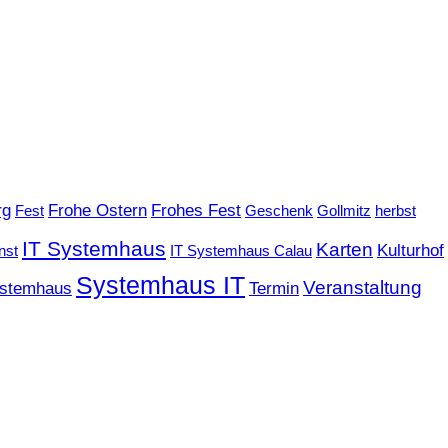
rg
Frohe Ostern
Frohes Fest
Fest
Geschenk
Gollmitz
herbst
IT Systemhaus
Karten
Kulturhof
nst
IT Systemhaus Calau
Systemhaus IT
Veranstaltung
stemhaus
Termin