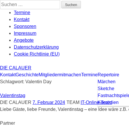
Skip
Suchen
to
nach:
Termine
content
Kontakt
Sponsoren
Impressum
Angebote
Datenschutzerklärung
Cookie Richtlinie (EU)
DIE CALAUER
Kontakt
Geschichte
Mitglieder
mitmachen
Termine
Repertoire
Schlagwort:
Valentin Day
Märchen
Sketche
Valentinstag
Fastnachtspiel
DIE CALAUER
7. Februar 2024
TEAM
IT-Online-Team
Komödien
Liebe Gäste, liebe Freunde, Valentinstag – eine Idee wäre z.B
Partner