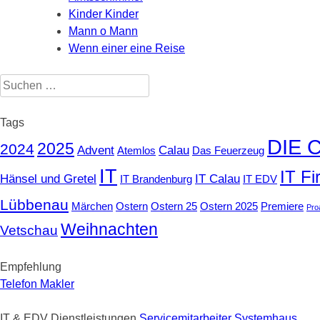
Kinder Kinder
Mann o Mann
Wenn einer eine Reise
Suchen
nach:
Tags
DIE 
2025
2024
Advent
Calau
Atemlos
Das Feuerzeug
IT
IT F
Hänsel und Gretel
IT Calau
IT Brandenburg
IT EDV
Lübbenau
Märchen
Ostern
Ostern 25
Ostern 2025
Premiere
Pro
Weihnachten
Vetschau
Empfehlung
Telefon Makler
IT & EDV Dienstleistungen
Servicemitarbeiter Systemhaus
.