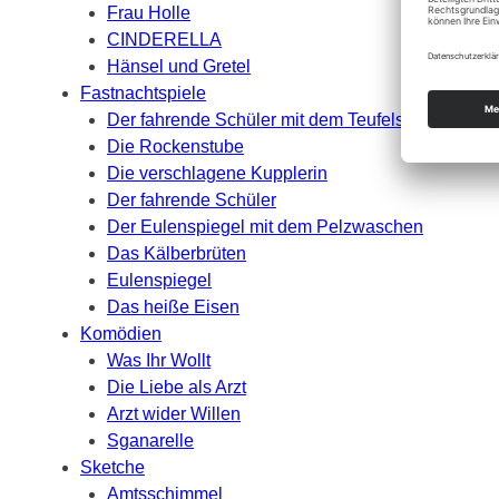
Frau Holle
CINDERELLA
Hänsel und Gretel
Fastnachtspiele
Der fahrende Schüler mit dem Teufelsbannen
Die Rockenstube
Die verschlagene Kupplerin
Der fahrende Schüler
Der Eulenspiegel mit dem Pelzwaschen
Das Kälberbrüten
Eulenspiegel
Das heiße Eisen
Komödien
Was Ihr Wollt
Die Liebe als Arzt
Arzt wider Willen
Sganarelle
Sketche
Amtsschimmel