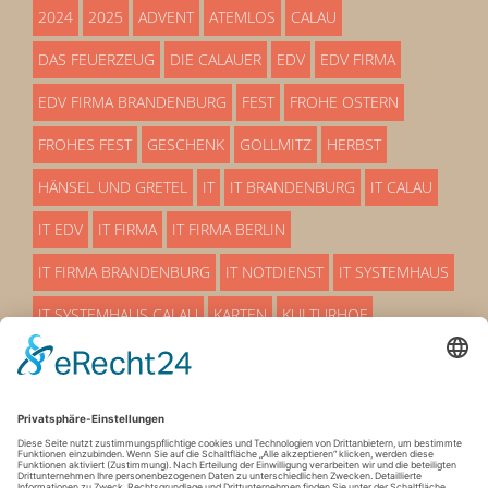
2024
2025
ADVENT
ATEMLOS
CALAU
DAS FEUERZEUG
DIE CALAUER
EDV
EDV FIRMA
EDV FIRMA BRANDENBURG
FEST
FROHE OSTERN
FROHES FEST
GESCHENK
GOLLMITZ
HERBST
HÄNSEL UND GRETEL
IT
IT BRANDENBURG
IT CALAU
IT EDV
IT FIRMA
IT FIRMA BERLIN
IT FIRMA BRANDENBURG
IT NOTDIENST
IT SYSTEMHAUS
IT SYSTEMHAUS CALAU
KARTEN
KULTURHOF
LÜBBENAU
MÄRCHEN
OSTERN
OSTERN 25
OSTERN 2025
PREMIERE
PROAKTIVE EDV BETRREUUNG
SERVICEMITARBEITER
SO EIN THEATER
STADTHALLE
SYSTEMHAUS
SYSTEMHAUS IT
TERMIN