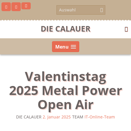
Skip
to
content
DIE CALAUER
Menu
Valentinstag
2025 Metal Power
Open Air
DIE CALAUER
2. Januar 2025
TEAM
IT-Online-Team
us