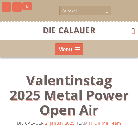
Skip
to
content
DIE CALAUER
Menu
Valentinstag
2025 Metal Power
Open Air
DIE CALAUER
2. Januar 2025
TEAM
IT-Online-Team
us