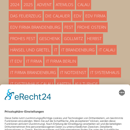
2024
2025
ADVENT
ATEMLOS
CALAU
DAS FEUERZEUG
DIE CALAUER
EDV
EDV FIRMA
EDV FIRMA BRANDENBURG
FEST
FROHE OSTERN
FROHES FEST
GESCHENK
GOLLMITZ
HERBST
HÄNSEL UND GRETEL
IT
IT BRANDENBURG
IT CALAU
IT EDV
IT FIRMA
IT FIRMA BERLIN
IT FIRMA BRANDENBURG
IT NOTDIENST
IT SYSTEMHAUS
IT SYSTEMHAUS CALAU
KARTEN
KULTURHOF
LÜBBENAU
MÄRCHEN
OSTERN
OSTERN 25
OSTERN 2025
PREMIERE
PROAKTIVE EDV BETRREUUNG
SERVICEMITARBEITER
SO EIN THEATER
STADTHALLE
SYSTEMHAUS
SYSTEMHAUS IT
TERMIN