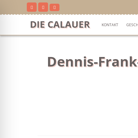
Skip
to
content
DIE CALAUER
KONTAKT
GESCH
Dennis-Frank
ehinderten-Modus