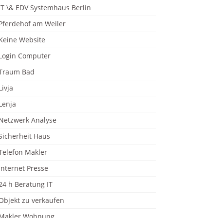
IT \& EDV Systemhaus Berlin
Pferdehof am Weiler
Keine Website
Login Computer
Traum Bad
Livja
Lenja
Netzwerk Analyse
Sicherheit Haus
Telefon Makler
Internet Presse
24 h Beratung IT
Objekt zu verkaufen
Makler Wohnung