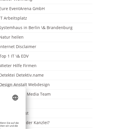
Eure EventArena GmbH
IT Arbeitsplatz
Systemhaus in Berlin \& Brandenburg
Natur heilen
Internet Disclaimer
Top 1 IT \& EDV
Mieter Hilfe Firmen
Detektei Detektiv.name
Design Anstalt Webdesign
YMT - YOUNG Media Team
Systemhaus
Rohr Notdienst
IT Problem in der Kanzlei?