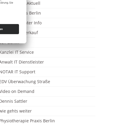
Versicherung Aktuell
IT Systemhaus Berlin
Insolvenzberater Info
Immobilien Verkauf
SET Berlin
Kanzlei IT Service
Anwalt IT Dienstleister
NOTAR IT Support
EDV Überwachung Straße
Video on Demand
Dennis Sattler
wie gehts weiter
Physiotherapie Praxis Berlin